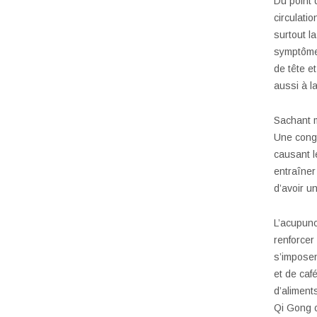
Du point 
circulati
surtout la
symptômes
de tête e
aussi à l
Sachant m
Une cong
causant 
entraîner
d’avoir u
L’acupunc
renforcer
s’imposen
et de café
d’aliment
Qi Gong o