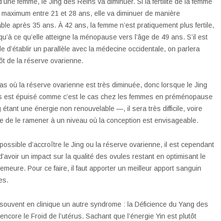
d’une femme, le Jing des Reins va diminuer. Si la fertilité de la femme
 maximum entre 21 et 28 ans, elle va diminuer de manière
ble après 35 ans. À 42 ans, la femme n’est pratiquement plus fertile,
squ’à ce qu’elle atteigne la ménopause vers l’âge de 49 ans. S’il est
ble d’établir un parallèle avec la médecine occidentale, on parlera
tôt de la réserve ovarienne.
as où la réserve ovarienne est très diminuée, donc lorsque le Jing
s est épuisé comme c’est le cas chez les femmes en préménopause
 étant une énergie non renouvelable —, il sera très difficile, voire
e de le ramener à un niveau où la conception est envisageable.
impossible d’accroître le Jing ou la réserve ovarienne, il est cependant
d’avoir un impact sur la qualité des ovules restant en optimisant le
demeure. Pour ce faire, il faut apporter un meilleur apport sanguin
es.
souvent en clinique un autre syndrome : la Déficience du Yang des
encore le Froid de l’utérus. Sachant que l’énergie Yin est plutôt