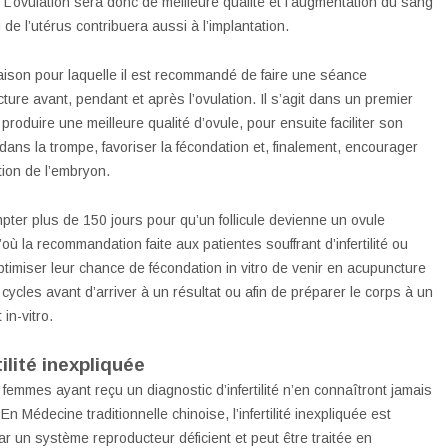
. L’ovulation sera donc de meilleure qualité et l’augmentation du sang
 de l’utérus contribuera aussi à l’implantation.
raison pour laquelle il est recommandé de faire une séance
ture avant, pendant et après l’ovulation. Il s’agit dans un premier
produire une meilleure qualité d’ovule, pour ensuite faciliter son
ans la trompe, favoriser la fécondation et, finalement, encourager
ation de l’embryon.
ompter plus de 150 jours pour qu’un follicule devienne un ovule
où la recommandation faite aux patientes souffrant d’infertilité ou
ptimiser leur chance de fécondation in vitro de venir en acupuncture
 cycles avant d’arriver à un résultat ou afin de préparer le corps à un
 in-vitro.
tilité inexpliquée
 femmes ayant reçu un diagnostic d’infertilité n’en connaîtront jamais
En Médecine traditionnelle chinoise, l’infertilité inexpliquée est
r un système reproducteur déficient et peut être traitée en