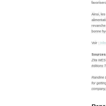
favorisero
Ainsi, le
alimentat
revanche,
bonne hyg
Voir :
Infe
Sources 
Zita WEST
éditions 
Randine L
for getti
company,