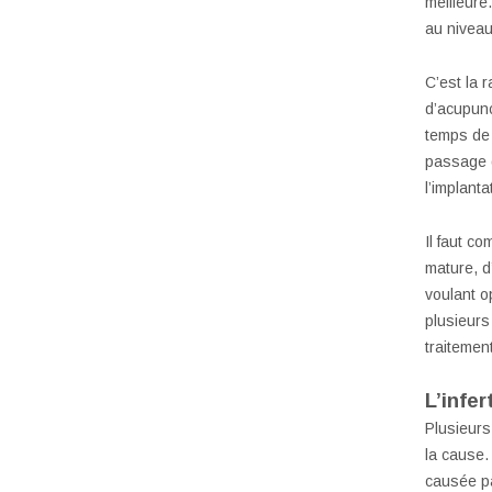
meilleure
au niveau
C’est la 
d’acupunc
temps de 
passage d
l’implant
Il faut c
mature, d’
voulant o
plusieurs
traitement
L’infer
Plusieurs
la cause. 
causée pa