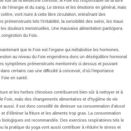
de vue de la Médecine chinoise, le Foie est responsable de la libre
on de l’énergie et du sang. Le stress et les émotions en général, mais
 colère, vont nuire à cette libre circulation, entraînant des
 prémenstruels tels l’irritabilité, la sensibilité des seins, les maux
t les douleurs menstruelles. Une mauvaise alimentation participera
a congestion du Foie.
aintenant que le Foie est l’organe qui métabolise les hormones.
estion au niveau du Foie engendrera donc un déséquilibre hormonal
les symptômes prémenstruels mentionnés ci-dessus et pouvant
 dans certains cas une difficulté à concevoir, d’où l’importance
n Foie en santé.
ture et les herbes chinoises contribueront bien sûr à nettoyer et à
 le Foie, mais des changements alimentaires et d’hygiène de vie
t aussi. Il est donc conseillé de diminuer sa consommation d’alcool
 et d’éliminer la friture et les aliments trop gras. La consommation
s biologiques est recommandée. Des exercices respiratoires tels le
u la pratique du yoga vont aussi contribuer à réduire le stress et