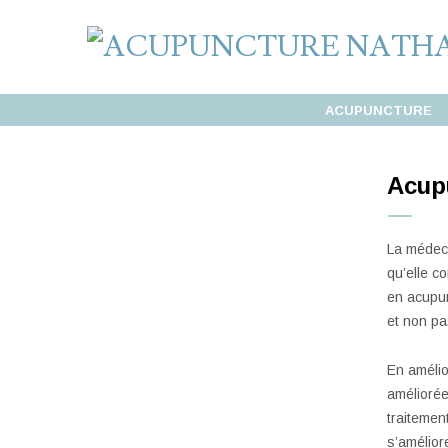
ACUPUNCTURE
Acupu
La médeci
qu’elle co
en acupun
et non pas
En amélior
améliorée
traitemen
s’amélior