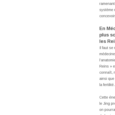
ramenant 
système r
concevoir
En Méd
plus s
les Rei
Il faut s
médecine 
l’anatomi
Reins » e
connaît, 
ainsi que
la fertilité.
Cette éner
le Jing p
on pourra