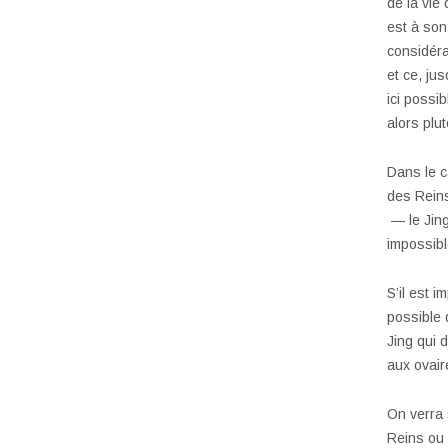
de la vie 
est à son
considéra
et ce, ju
ici possi
alors plu
Dans le c
des Rein
— le Jing
impossibl
S’il est 
possible 
Jing qui 
aux ovair
On verra 
Reins ou 