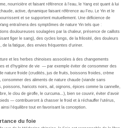
lme, nourricière et faisant référence à l’eau, le Yang est quant à lui
 chaude, active, dynamique faisant référence au Feu. Le Yin et le
ourrissent et se supportent mutuellement. Une déficience de
 Yang entraînera des symptômes de nature Yin tels que :
ions douloureuses soulagées par la chaleur, présence de caillots
faisant figer le sang), des cycles longs, de la frilosité, des douleurs
, de la fatigue, des envies fréquentes d’uriner.
cture et les herbes chinoises associées à des changements
res et d’hygiène de vie — par exemple éviter de consommer des
de nature froide (crudités, jus de fruits, boissons froides, crème
, consommer des aliments de nature chaude (viande sans
 poissons, haricots noirs, ail, oignons, épices comme la cannelle,
re, le clou de girofle, le curcuma…), bien se couvrir, éviter d’avoir
pieds — contribueront à chasser le froid et à réchauffer l’utérus,
insi l’équilibre tout en favorisant la conception.
rtance du foie