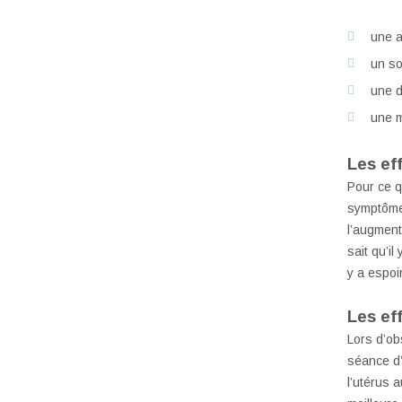
une a
un so
une d
une m
Les ef
Pour ce q
symptômes
l’augment
sait qu’il
y a espoi
Les eff
Lors d’ob
séance d’
l’utérus 