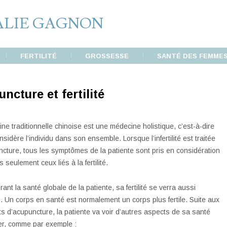
FERTILITÉ
GROSSESSE
SANTÉ DES FEMME
ncture et fertilité
ne traditionnelle chinoise est une médecine holistique, c’est-à-dire
nsidère l’individu dans son ensemble. Lorsque l’infertilité est traitée
cture, tous les symptômes de la patiente sont pris en considération
 seulement ceux liés à la fertilité.
ant la santé globale de la patiente, sa fertilité se verra aussi
. Un corps en santé est normalement un corps plus fertile. Suite aux
ts d’acupuncture, la patiente va voir d’autres aspects de sa santé
er, comme par exemple :