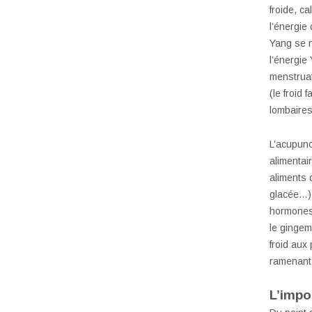
froide, ca
l’énergie
Yang se n
l’énergie
menstruat
(le froid 
lombaires
L’acupun
alimentai
aliments 
glacée…)
hormones,
le gingemb
froid aux 
ramenant a
L’impo